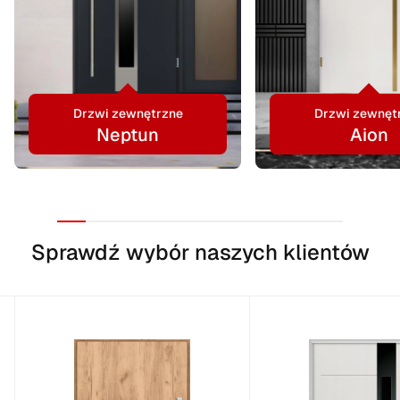
Drzwi zewnętrzne
Drzwi zewnęt
Neptun
Aion
Sprawdź wybór naszych klientów