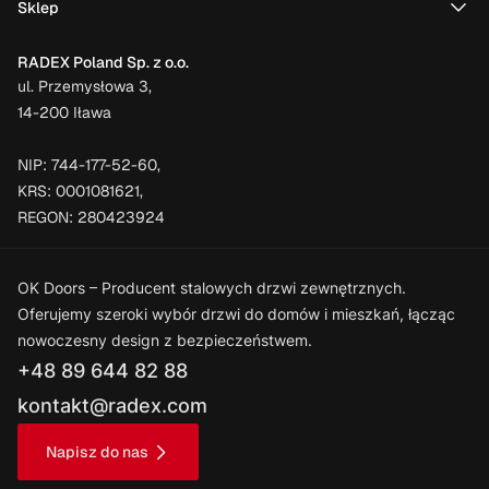
Sklep
koniecznie zdecyduj się na drzwi z drewnopodobną
okleiną. Ta wierzchnia warstwa nadaje im bardziej
RADEX Poland Sp. z o.o.
klasyczny wygląd, a jednocześnie odznacza się sporą
ul. Przemysłowa 3,
odpornością na promienie UV. Do tego jest bardzo
14-200 Iława
wytrzymała, więc nie musisz obawiać się odprysków,
odklejania czy uszkodzeń mechanicznych. W końcu
NIP: 744-177-52-60,
zadbaliśmy o to, żeby każdy model był przystosowany do
KRS: 0001081621,
wieloletniego wykorzystywania i idealnie nadawał się jako
REGON: 280423924
drzwi zewnętrzne do domu
Do dyspozycji są również drzwi zewnętrzne aluminiowe w
OK Doors – Producent stalowych drzwi zewnętrznych.
wielu ciekawych kolorach. Dla nowoczesnych domów
Oferujemy szeroki wybór drzwi do domów i mieszkań, łącząc
najchętniej wybierane są białe i antracytowe modele.
nowoczesny design z bezpieczeństwem.
Jednak jeśli szukasz bardziej klasycznego rozwiązania, to
+48 89 644 82 88
zdecyduj się na wersję z drewnopodobną okleiną.
kontakt@radex.com
Napisz do nas