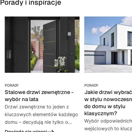
Porady i inspiracje
PORADY
PORADY
Stalowe drzwi zewnętrzne -
Jakie drzwi wybra
wybór na lata
w stylu nowoczesny
do domu w stylu
Drzwi zewnętrzne to jeden z
klasycznym?
kluczowych elementów każdego
Wybór odpowiednich
domu – decydują nie tylko o
wejściowych to kluc
estetyce, ale przede wszystkim o
Dowiedz się więcej